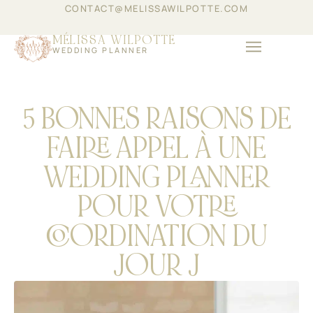
CONTACT@MELISSAWILPOTTE.COM
MÉLISSA WILPOTTE
WEDDING PLANNER
ABOUT THE GROUP
COMPANY EVENTS
5 BONNES RAISONS DE
FAIRE APPEL À UNE
WEDDING PLANNER
POUR VOTRE
COORDINATION DU
JOUR J