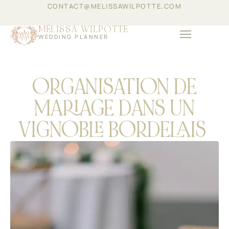
CONTACT@MELISSAWILPOTTE.COM
MÉLISSA WILPOTTE
WEDDING PLANNER
ÉVÈNEMENTIEL D’ENT
ORGANISATION DE
MARIAGE DANS UN
VIGNOBLE BORDELAIS