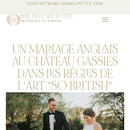
CONTACT@MELISSAWILPOTTE.COM
MÉLISSA WILPOTTE
WEDDING PLANNER
ÉVÈNEMENTIEL D’ENT
UN MARIAGE ANGLAIS
AU CHÂTEAU GASSIES
DANS LES RÈGLES DE
L’ART “SO BRITISH”