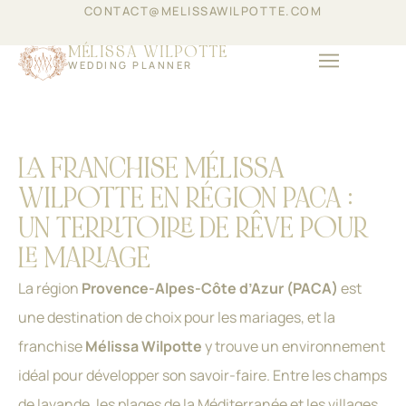
CONTACT@MELISSAWILPOTTE.COM
MÉLISSA WILPOTTE
WEDDING PLANNER
ÉVÈNEMENTIEL D’ENT
LA FRANCHISE MÉLISSA
WILPOTTE EN RÉGION PACA :
UN TERRITOIRE DE RÊVE POUR
LE MARIAGE
La région
Provence-Alpes-Côte d’Azur (PACA)
est
une destination de choix pour les mariages, et la
franchise
Mélissa Wilpotte
y trouve un environnement
idéal pour développer son savoir-faire. Entre les champs
de lavande, les plages de la Méditerranée et les villages