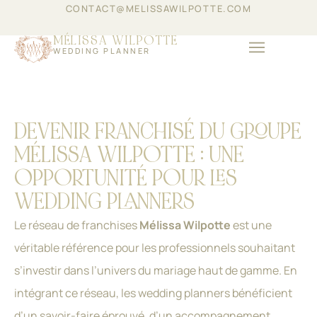
CONTACT@MELISSAWILPOTTE.COM
MÉLISSA WILPOTTE
WEDDING PLANNER
ÉVÈNEMENTIEL D’ENT
DEVENIR FRANCHISÉ DU GROUPE
MÉLISSA WILPOTTE : UNE
OPPORTUNITÉ POUR LES
WEDDING PLANNERS
Le réseau de franchises
Mélissa Wilpotte
est une
véritable référence pour les professionnels souhaitant
s’investir dans l’univers du mariage haut de gamme. En
intégrant ce réseau, les wedding planners bénéficient
d’un savoir-faire éprouvé, d’un accompagnement