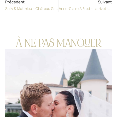
Précédent
Suivant
Sally & Matthieu – Château Gassies
Anne-Claire & Fred – Larrivet-Haut-Brion
À NE PAS MANQUER
AN
Voi