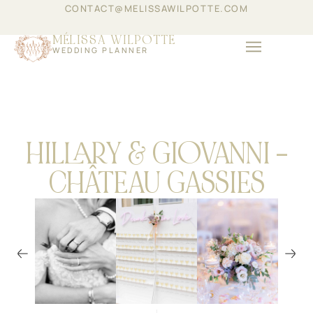
CONTACT@MELISSAWILPOTTE.COM
MÉLISSA WILPOTTE
WEDDING PLANNER
ABOUT THE GROUP
COMPANY EVENTS
HILLARY & GIOVANNI –
CHÂTEAU GASSIES